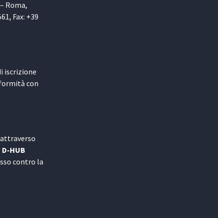
1 – Roma,
561, Fax: +39
i iscrizione
nformità con
 attraverso
,
D-HUB
sso contro la