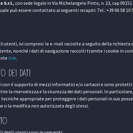
 S.r.l.
, con sede legale in Via Michelangelo Pinto, n. 23, cap 0015
 quale può essere contattato ai seguenti recapiti: Tel.: +39 06 58 10 
m
i
gli utenti, ivi compresi: le e-mail raccolte a seguito della richiesta d
ente, nonché i dati di navigazione raccolti tramite i cookie in co
uente
link
.
o dei dati
i con il supporto di mezzi informatici e/o cartacei e sono protetti
re la riservatezza e la sicurezza dei dati personali. In particolare
tecniche appropriate per proteggere i dati personali in suo posse
one o la modifica non autorizzata degli stessi.
nto
li degli utenti sono le seguenti: