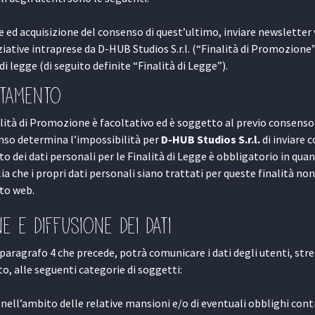
te ed acquisizione del consenso di quest’ultimo, inviare newsletter 
ziative intraprese da D-HUB Studios S.r.l. (“Finalità di Promozione”
 legge (di seguito definite “Finalità di Legge”).
ttamento
alità di Promozione è facoltativo ed è soggetto al previo consenso
nso determina l’impossibilità per
D-HUB Studios S.r.l.
di inviare 
o dei dati personali per le Finalità di Legge è obbligatorio in qua
lia che i propri dati personali siano trattati per queste finalità non
ito web.
e e diffusione dei dati
 al paragrafo 4 che precede, potrà comunicare i dati degli utenti, s
o, alle seguenti categorie di soggetti:
 nell’ambito delle relative mansioni e/o di eventuali obblighi cont