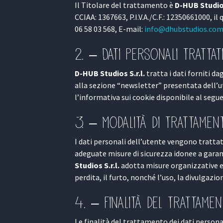
Il Titolare del trattamento è
D-HUB Studios
CCIAA: 1367663, P.I.V.A./C.F.: 12350661000, il
06 58 03 568, E-mail:
info@dhubstudios.co
2. – Dati personali trattat
D-HUB Studios S.r.l.
tratta i dati forniti da
alla sezione “newsletter” presentata dell’ut
l’informativa sui cookie disponibile al seg
3. – Modalità di trattament
I dati personali dell’utente vengono trattat
adeguate misure di sicurezza idonee a garanti
Studios S.r.l.
adotta misure organizzative e 
perdita, il furto, nonché l’uso, la divulgazi
4. – Finalità del trattame
Le finalità del trattamento dei dati persona