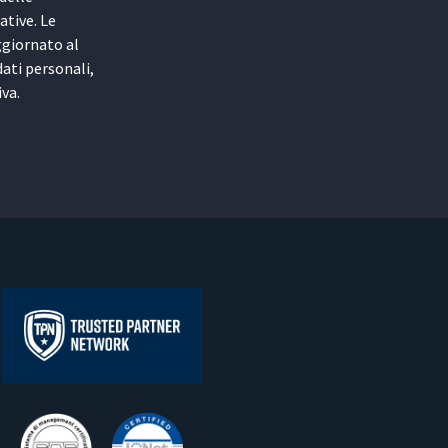
ative. Le
ggiornato al
ati personali,
iva.