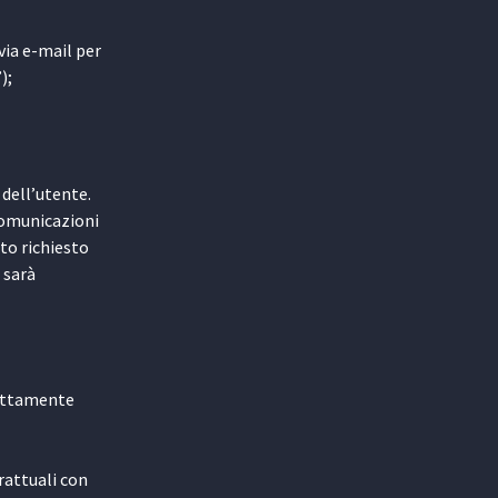
via e-mail per
);
 dell’utente.
comunicazioni
nto richiesto
 sarà
trettamente
rattuali con