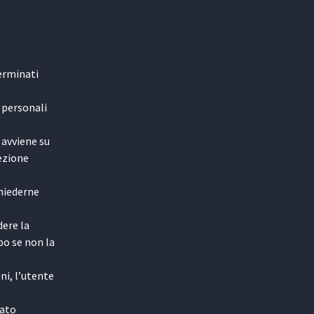
terminati
 personali
 avviene su
sezione
chiederne
dere la
po se non la
ni, l’utente
mato