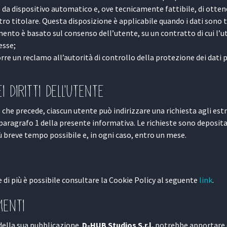
 da dispositivo automatico e, ove tecnicamente fattibile, di otten
ro titolare. Questa disposizione è applicabile quando i dati sono 
ento è basato sul consenso dell’utente, su un contratto di cui l’u
esse;
re un reclamo all’autorità di controllo della protezione dei dati 
i diritti dell’utente
 8 che precede, ciascun utente può indirizzare una richiesta agli est
 paragrafo 1 della presente informativa. Le richieste sono deposita
ù breve tempo possibile e, in ogni caso, entro un mese.
 di più è possibile consultare la Cookie Policy al seguente
link
.
menti
della sua pubblicazione.
D-HUB Studios S.r.l.
potrebbe apportare 