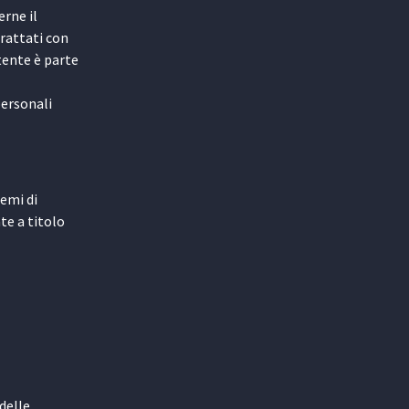
erne il
trattati con
tente è parte
personali
remi di
te a titolo
delle