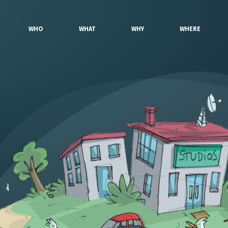
WHO
WHAT
WHY
WHERE