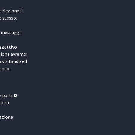
 selezionati
o stesso.
re messaggi
oggettivo
azione avremo:
a visitando ed
tando.
e parti.
D-
 loro
tazione