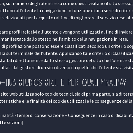
, sul numero degli utenti e su come questi visitano il sito stesso;
ettono all’utente la navigazione in funzione di una serie di criteri
 selezionati per l’acquisto) al fine di migliorare il servizio reso all
eare profili relativi all’utente e vengono utilizzati al fine di invia
e manifestate dallo stesso nell’ambito della navigazione in rete.
okie di profilazione possono essere classificati secondo un criterio s
lla sul terminale dell’utente. Applicando tale criterio di classific
nstallati direttamente dallo stesso gestore del sito che l’utente st
stallati dal gestore di un sito diverso da quello che l’utente sta visi
-HUB Studios S.r.l. e per quali finalità?
sito web utilizza solo cookie tecnici, sia di prima parte, sia di terz
tteristiche e le finalità dei cookie utilizzati e le conseguenze della
Finalità -Tempi di conservazione – Conseguenze in caso di disabili
ette sezioni]