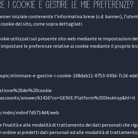
re i cookie e gestire le mie preferenze?
anner iniziale contenente l’informativa breve (c.d. banner), l’uten
 cookie del sito, come sopra dettagliati.
i cookie utilizzati sul presente sito web mediante le impostazioni de
impostare le preferenze relative ai cookie mediante il proprio bro
/topic/eliminare-e-gestire-i-cookie-168dab11-0753-043d-7c16-ed
Gestione%20dei%20cookie
m/accounts/answer/61416?co=GENIE.Platform%3DDesktop&hl=it
uide/mdm/mdmf7d5714d4/web
e finalità e alle modalità di trattamento dei dati personali che ri
in ordine ai predetti dati personali ed alle modalità di trattamento 