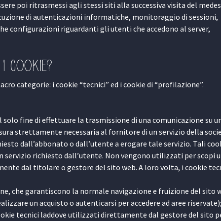
e poi ritrasmessi agli stessi siti alla successiva visita del mede
secuzione di autenticazioni informatiche, monitoraggio di sessioni,
e configurazioni riguardanti gli utenti che accedono al server,
 i cookie?
cro categorie: i cookie “tecnici” ed i cookie di “profilazione”.
 al solo fine di effettuare la trasmissione di una comunicazione su un
ura strettamente necessaria al fornitore di un servizio della soci
esto dall’abbonato o dall’utente a erogare tale servizio. Tali coo
n servizio richiesto dall’utente. Non vengono utilizzati per scopi u
nte dal titolare o gestore del sito web. A loro volta, i cookie te
one, che garantiscono la normale navigazione e fruizione del sito 
lizzare un acquisto o autenticarsi per accedere ad aree riservate)
ookie tecnici laddove utilizzati direttamente dal gestore del sito p