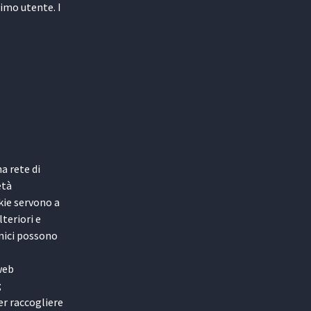
simo utente. I
a rete di
età
kie servono a
lteriori e
cnici possono
web
;
er raccogliere