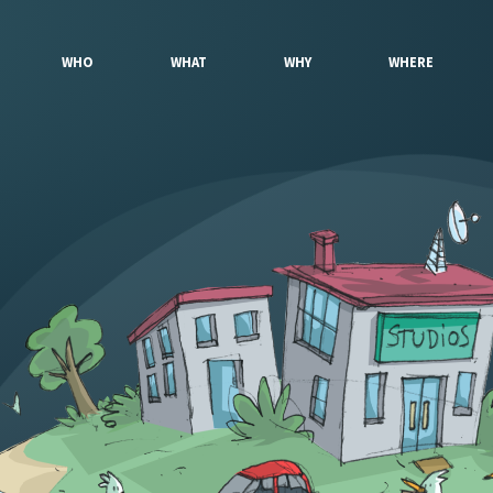
WHO
WHAT
WHY
WHERE