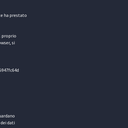
te ha prestato
l proprio
wser, si
e5947fc64d
guardano
dei dati